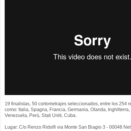
19 finalistas, 50 cortometrajes seleccionados, entre los 254 r
como: Italia, Spagna, Francia, Germania, Olanda, Inghilterra
Venezuela, Perù, Stati Uniti, Cuba.
Lugar: C/o Renzo Ridolfi via Monte San Biagio 3 - 00048 Ne