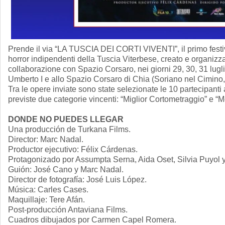
Prende il via “LA TUSCIA DEI CORTI VIVENTI”, il primo festi
horror indipendenti della Tuscia Viterbese, creato e organizz
collaborazione con Spazio Corsaro, nei giorni 29, 30, 31 lugl
Umberto I e allo Spazio Corsaro di Chia (Soriano nel Cimino,
Tra le opere inviate sono state selezionate le 10 partecipanti
previste due categorie vincenti: “Miglior Cortometraggio” e “
DONDE NO PUEDES LLEGAR
Una producción de Turkana Films.
Director: Marc Nadal.
Productor ejecutivo: Félix Cárdenas.
Protagonizado por Assumpta Serna, Aida Oset, Silvia Puyol 
Guión: José Cano y Marc Nadal.
Director de fotografía: José Luis López.
Música: Carles Cases.
Maquillaje: Tere Afán.
Post-producción Antaviana Films.
Cuadros dibujados por Carmen Capel Romera.