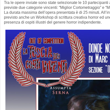
Tra le opere inviate sono state selezionate le 10 partecipanti
previste due categorie vincenti: “Miglior Cortometraggio” e “
La durata massima dell’opera presentata è di 25 minuti. All’int
previsto anche un Workshop di scrittura creativa horror ed uno 
presenza di ospiti illustri del genere horror indipendente.