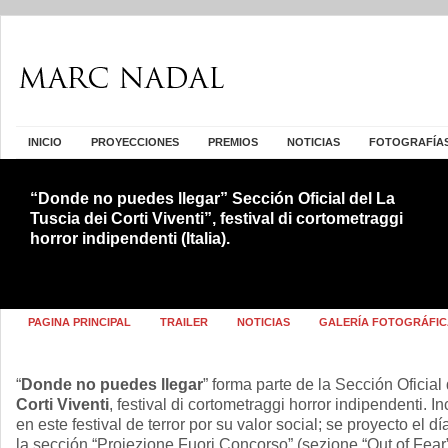
INICIO
PROYECCIONES
PREMIOS
NOTICIAS
FOTOGRAFÍA
“Donde no puedes llegar” Sección Oficial del La
Tuscia dei Corti Viventi”, festival di cortometraggi
horror indipendenti (Italia).
PAGINA PRINCIPAL
TRAILER
NOTICIAS
GALERÍA FOTOGRÁFIC
“
Donde no puedes llegar
” forma parte de la Sección Oficial 
Corti Viventi
, festival di cortometraggi horror indipendenti. I
en este festival de terror por su valor social; se proyecto el d
la sección “Proiezione Fuori Concorso” (sezione “Out of Fear”