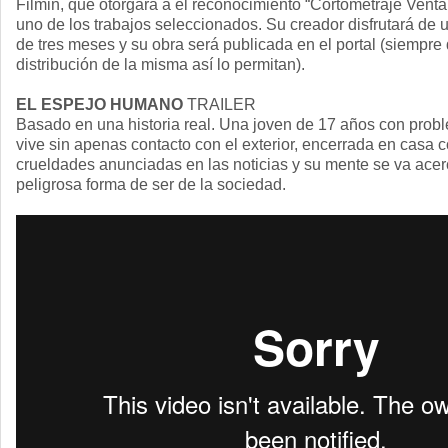
Filmin, que otorgará a el reconocimiento “Cortometraje Vent
uno de los trabajos seleccionados. Su creador disfrutará de u
de tres meses y su obra será publicada en el portal (siempre
distribución de la misma así lo permitan).
EL ESPEJO HUMANO
TRAILER
Basado en una historia real. Una joven de 17 años con prob
vive sin apenas contacto con el exterior, encerrada en casa 
crueldades anunciadas en las noticias y su mente se va ace
peligrosa forma de ser de la sociedad.