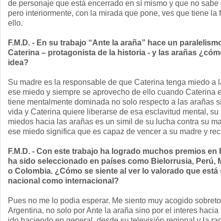
de personaje que está encerrado en sí mismo y que no sabe 
pero interiormente, con la mirada que pone, ves que tiene la 
ello.
F.M.D. - En su trabajo “Ante la araña” hace un paralelism
Caterina – protagonista de la historia - y las arañas ¿cóm
idea?
Su madre es la responsable de que Caterina tenga miedo a la
ese miedo y siempre se aprovecho de ello cuando Caterina 
tiene mentalmente dominada no solo respecto a las arañas si
vida y Caterina quiere liberarse de esa esclavitud mental, su
miedos hacia las arañas es un simil de su lucha contra su ma
ese miedo significa que es capaz de vencer a su madre y rec
F.M.D. - Con este trabajo ha logrado muchos premios en
ha sido seleccionado en países como Bielorrusia, Perú, M
o Colombia. ¿Cómo se siente al ver lo valorado que está s
nacional como internacional?
Pues no me lo podia esperar. Me siento muy acogido sobreto
Argentina, no solo por Ante la araña sino por el interes hacia
ido haciendo en general, desde su televisión regional y la ra