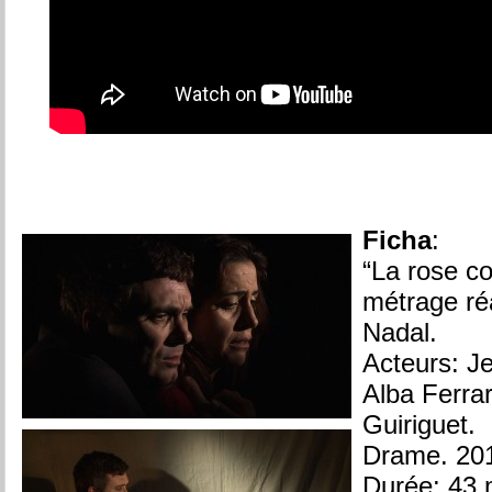
Ficha
:
“La rose co
métrage ré
Nadal.
Acteurs: J
Alba Ferrar
Guiriguet.
Drame. 20
Durée: 43 