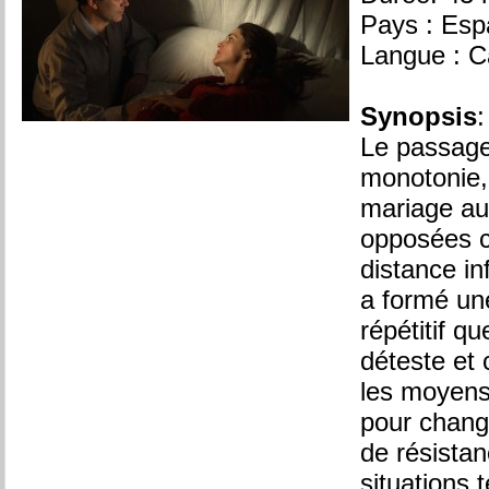
Pays : Es
Langue : C
Synopsis
:
Le passage
monotonie,
mariage au
opposées c
distance in
a formé une
répétitif q
déteste et
les moyens
pour chang
de résista
situations t