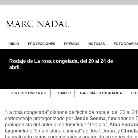
INICIO
PROYECCIONES
PREMIOS
NOTICIAS
FOTOGRAFÍA
Rodaje de La rosa congelada, del 20 al 24 de
abril.
VER CORTOMETRAJE
TRAILER
GALERÍA FOTOGRÁFICA
FOT
“La rosa congelada” dispone de fecha de rodaje, del 20 al 24 
cortometraje protagonizado por
Jesús Sesma
, fundador de 
protagonista del anterior cortometraje “Terapia”,
Alba Ferrar
largometraje “Una historia criminal” de José Durán, y
Christi
ha realizado varios cortometrajes y aparecido en series de te