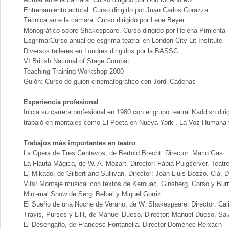
Entrenamiento actoral. Curso dirigido por Juan Carlos Corazza
Técnica ante la cámara. Curso dirigido por Lene Bëyer
Monográfico sobre Shakespeare. Curso dirigido por Helena Pimienta
Esgrima:Curso anual de esgrima teatral en London City Lit Institute
Diversos talleres en Londres dirigidos por la BASSC
VI British National of Stage Combat
Teaching Training Workshop 2000
Guión: Curso de guión cinematográfico con Jordi Cadenas
Experiencia profesional
Inicia su carrera profesional en 1980 con el grupo teatral Kaddish di
trabajó en montajes como El Poeta en Nueva York , La Voz Humana y
Trabajos más importantes en teatro
La Opera de Tres Centavos, de Bertold Brecht. Director: Mario Gas
La Flauta Mágica, de W. A. Mozart. Director: Fàbia Puigserver. Teatre
El Mikado, de Gilbert and Sullivan. Director: Joan Lluis Bozzo. Cia.
Vits! Montaje musical con textos de Kerouac, Ginsberg, Corso y Bur
Mini-mal Show de Sergi Belbel y Miquel Gorriz.
El Sueño de una Noche de Verano, de W. Shakespeare. Director: Cali
Travis, Purses y Lilit, de Manuel Dueso. Director: Manuel Dueso. Sa
El Desengaño, de Francesc Fontanella. Director Domènec Reixach