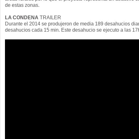
de estas zonas.
LA CONDENA
TRAILER
Durante el 2014 se produjeron de media 189 desahucios dia
desahucios cada 15 min. Este desahucio se ejecuto a las 17