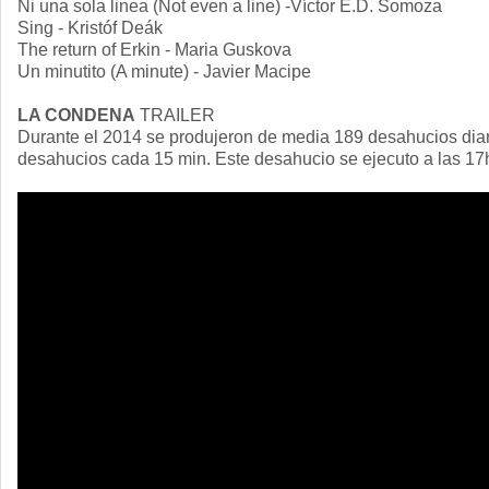
Ni una sola linea (Not even a line) -Víctor E.D. Somoza
Sing - Kristóf Deák
The return of Erkin - Maria Guskova
Un minutito (A minute) - Javier Macipe
LA CONDENA
TRAILER
Durante el 2014 se produjeron de media 189 desahucios dia
desahucios cada 15 min. Este desahucio se ejecuto a las 17