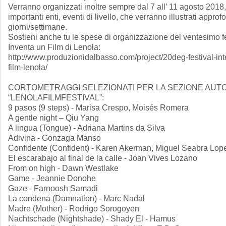
Verranno organizzati inoltre sempre dal 7 all’ 11 agosto 2018
importanti enti, eventi di livello, che verranno illustrati appr
giorni/settimane.
Sostieni anche tu le spese di organizzazione del ventesimo fe
Inventa un Film di Lenola:
http://www.produzionidalbasso.com/project/20deg-festival-in
film-lenola/
CORTOMETRAGGI SELEZIONATI PER LA SEZIONE AUTO
“LENOLAFILMFESTIVAL”:
9 pasos (9 steps) - Marisa Crespo, Moisés Romera
A gentle night – Qiu Yang
A lingua (Tongue) - Adriana Martins da Silva
Adivina - Gonzaga Manso
Confidente (Confident) - Karen Akerman, Miguel Seabra Lop
El escarabajo al final de la calle - Joan Vives Lozano
From on high - Dawn Westlake
Game - Jeannie Donohe
Gaze - Farnoosh Samadi
La condena (Damnation) - Marc Nadal
Madre (Mother) - Rodrigo Sorogoyen
Nachtschade (Nightshade) - Shady El - Hamus