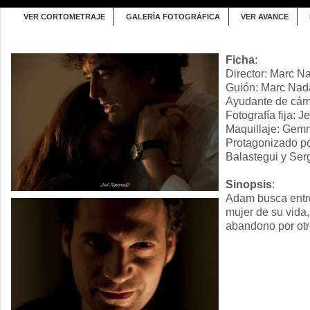
VER CORTOMETRAJE
GALERÍA FOTOGRÁFICA
VER AVANCE
Ficha
:
Director: Marc Na
Guión: Marc Nada
Ayudante de cáma
Fotografía fija: 
Maquillaje: Gem
Protagonizado po
Balastegui y Ser
Sinopsis
:
Adam busca entre
mujer de su vida,
abandono por otr