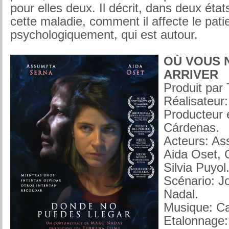
pour elles deux. Il décrit, dans deux état
cette maladie, comment il affecte le pati
psychologiquement, qui est autour.
OÙ VOUS 
ARRIVER
Produit par
Réalisateur
Producteur e
Cárdenas.
Acteurs: As
Aida Oset, 
Silvia Puyol
Scénario: J
Nadal.
Musique: Ca
Etalonnage: