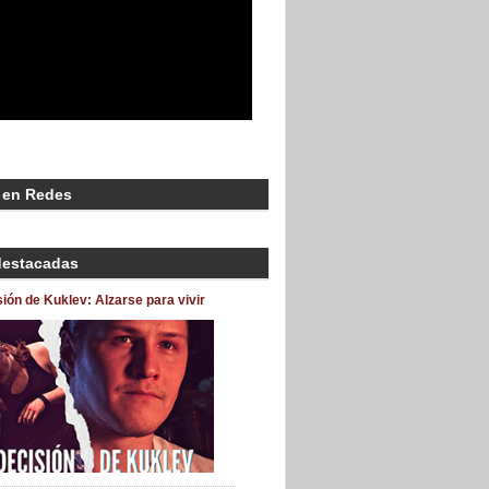
 en Redes
destacadas
ión de Kuklev: Alzarse para vivir