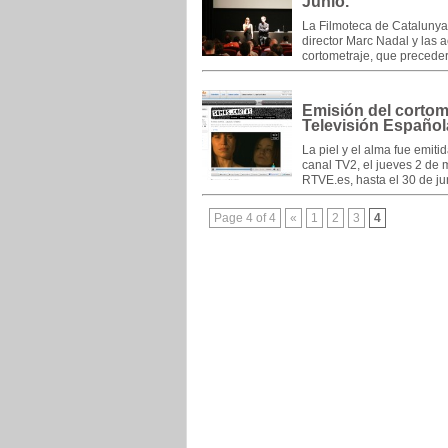
Junio.
La Filmoteca de Catalunya 
director Marc Nadal y las 
cortometraje, que preceder
Emisión del cortom
Televisión Español
La piel y el alma fue emit
canal TV2, el jueves 2 de 
RTVE.es, hasta el 30 de j
Page 4 of 4
«
1
2
3
4