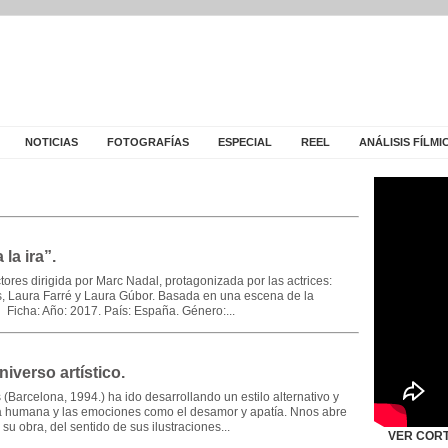
NOTICIAS
FOTOGRAFÍAS
ESPECIAL
REEL
ANÁLISIS FÍLMI
la ira”.
tores dirigida por Marc Nadal, protagonizada por las actrices:
, Laura Farré y Laura Gúbor. Basada en una escena de la
’. Ficha: Año: 2017. País: España. Género:...
niverso artístico.
 (Barcelona, 1994.) ha ido desarrollando un estilo alternativo y
ura humana y las emociones como el desamor y apatía. Nnos abre
su obra, del sentido de sus ilustraciones...
VER COR