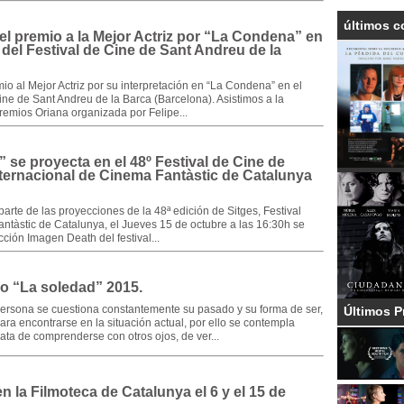
últimos c
el premio a la Mejor Actriz por “La Condena” en
del Festival de Cine de Sant Andreu de la
io al Mejor Actriz por su interpretación en “La Condena” en el
Cine de Sant Andreu de la Barca (Barcelona). Asistimos a la
remios Oriana organizada por Felipe...
 se proyecta en el 48º Festival de Cine de
nternacional de Cinema Fantàstic de Catalunya
arte de las proyecciones de la 48ª edición de Sitges, Festival
ntàstic de Catalunya, el Jueves 15 de octubre a las 16:30h se
cción Imagen Death del festival...
co “La soledad” 2015.
persona se cuestiona constantemente su pasado y su forma de ser,
Últimos P
ara encontrarse en la situación actual, por ello se contempla
rata de comprenderse con otros ojos, de ver...
en la Filmoteca de Catalunya el 6 y el 15 de