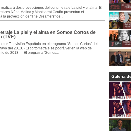
realizará dos proyecciones del cortometraje La piel y el alma. El
actrices Núria Molina y Montserrat Ocaña presentan el
á la proyección de “The Dreamers” de...
etraje La piel y el alma en Somos Cortos de
a (TVE).
ida por Televisión Española en el programa “Somos Cortos” del
mayo del 2013. · El cortometraje se podrá ver en la web de
unio de 2013. El programa ‘Somos...
Galeria d