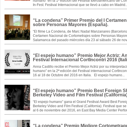
humano” en la 1º edición del Festival Iberoamericano de Cor
In-Fest. Festival Internacional que se llevó a cabo en Madrid.
“La condena” Primer Premio del I Certamen
sobre Personas Mayores (España).
“El filme La Condena, de Marc Nadal Manzanares (Barcelona)
Certamen Nacional de Cortometrajes sobre Personas Mayore
Salamanca del pasado miércoles día 23 al sábado 26 de nov
“El espejo humano” Premio Mejor Actriz: Ann
Festival Internacional CortIncontri 2016 (Itali
Anna Castillo recibe el Premio Mejor Actriz por su interpretac
humano” en la 2ª edición del Festival internacional CortIncon
16 al 18 de Octubre del 2016 en Italia. El espejo humano...
“El espejo humano” Premio Best Foreign Sh
Berkeley Video and Film Festival (California)
“El espejo humano” gana el Grand Festival Award Best Foreig
Berkeley Video and Film Festival (California). Festival que se
al 6 de noviembre del 2016, en East Bay Media Center Perfo
“La condena” Premio Migliore Cortometraggi