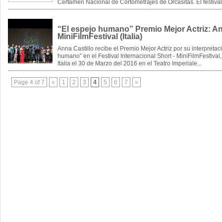
Certamen Nacional de Cortometrajes de Orcasitas. El festival 
“El espejo humano” Premio Mejor Actriz: Ann
MiniFilmFestival (Italia)
Anna Castillo recibe el Premio Mejor Actriz por su interpretac
humano” en el Festival Internacional Short - MiniFilmFestival,
Italia el 30 de Marzo del 2016 en el Teatro Imperiale...
Page 4 of 7
«
1
2
3
4
5
6
7
»