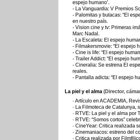
espejo humano’.
- La Vanguardia: V Premios So
- Palomitas y butacas: “El es
en nuestro país.
- Vision cine y tv: Primeras i
Marc Nadal.
- La Escaleta: El espejo huma
- Filmakersmovie: “El espejo 
- Cine is life: “El espejo hum
- Trailer Addict: “El espejo hum
- Cineralia: Se estrena El es
reales.
- Pantalla adicta: “El espejo 
La piel y el alma
(Director, cáma
-
Artículo en ACADEMIA, Revis
-
La Filmoteca de Catalunya, s
-
RTVE: La piel y el alma por 
-
RTVE: “Somos cortos” celebr
-
CineYear: Critica realizada s
-
Zinemaniacos: estreno del cor
-
Critica realizada por Filmfilic