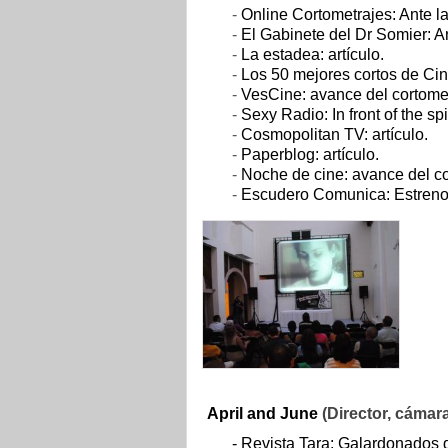
-
Online Cortometrajes: Ante l
-
El Gabinete del Dr Somier: A
-
La estadea: artículo.
-
Los 50 mejores cortos de Cin
-
VesCine: avance del cortomet
-
Sexy Radio: In front of the sp
-
Cosmopolitan TV: artículo.
-
Paperblog: artículo.
-
Noche de cine: avance del co
-
Escudero Comunica: Estreno 
April and June
(Director, cámara
- Revista Tara: Galardonados d