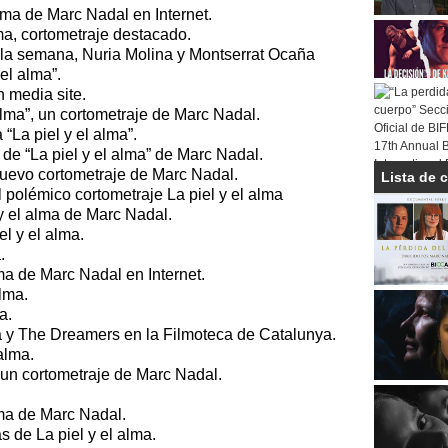
alma de Marc Nadal en Internet.
ma, cortometraje destacado.
la semana, Nuria Molina y Montserrat Ocaña
 el alma”.
n media site.
alma”, un cortometraje de Marc Nadal.
“La piel y el alma”.
r de “La piel y el alma” de Marc Nadal.
 nuevo cortometraje de Marc Nadal.
Lista de 
l polémico cortometraje La piel y el alma
 y el alma de Marc Nadal.
el y el alma.
.
lma de Marc Nadal en Internet.
alma.
a.
lma y The Dreamers en la Filmoteca de Catalunya.
alma.
a, un cortometraje de Marc Nadal.
lma de Marc Nadal.
s de La piel y el alma.