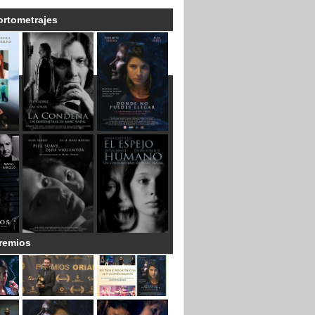
ortometrajes
remios