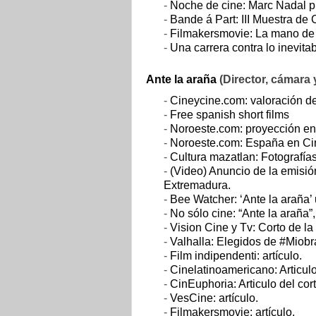
-
Noche de cine: Marc Nadal p
-
Bande á Part: III Muestra de
-
Filmakersmovie: La mano de 
-
Una carrera contra lo inevita
Ante la araña
(Director, cámara 
-
Cineycine.com: valoración de
-
Free spanish short films
-
Noroeste.com: proyección en
-
Noroeste.com: España en Ci
-
Cultura mazatlan: Fotografía
-
(Video) Anuncio de la emisió
Extremadura.
-
Bee Watcher: ‘Ante la araña’ 
-
No sólo cine: “Ante la araña”,
-
Vision Cine y Tv: Corto de l
-
Valhalla: Elegidos de #Miobr
-
Film indipendenti: artículo.
-
Cinelatinoamericano: Articulo
-
CinEuphoria: Articulo del cor
-
VesCine: artículo.
-
Filmakersmovie: artículo.