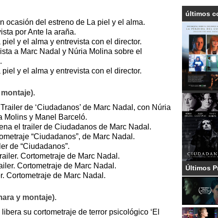
últimos c
n ocasión del estreno de La piel y el alma.
ista por Ante la araña.
iel y el alma y entrevista con el director.
vista a Marc Nadal y Núria Molina sobre el
.
 piel y el alma y entrevista con el director.
 montaje).
l Trailer de ‘Ciudadanos’ de Marc Nadal, con Núria
a Molins y Manel Barceló.
ena el trailer de Ciudadanos de Marc Nadal.
rtometraje “Ciudadanos”, de Marc Nadal.
ler de “Ciudadanos”.
ailer. Cortometraje de Marc Nadal.
iler. Cortometraje de Marc Nadal.
Últimos P
r. Cortometraje de Marc Nadal.
mara y montaje).
 libera su cortometraje de terror psicológico ‘El